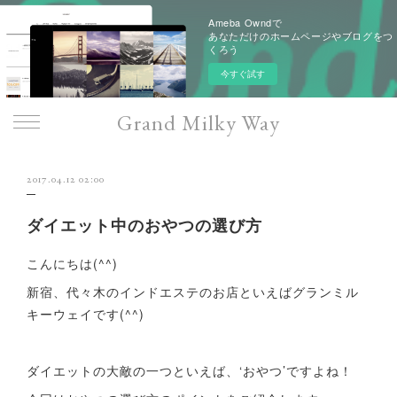
Ameba Owndで
あなただけのホームページやブログをつ
くろう
今すぐ試す
Grand Milky Way
2017.04.12 02:00
ダイエット中のおやつの選び方
こんにちは(^^)
新宿、代々木のインドエステのお店といえばグランミル
キーウェイです(^^)
ダイエットの大敵の一つといえば、‘おやつ’ですよね！