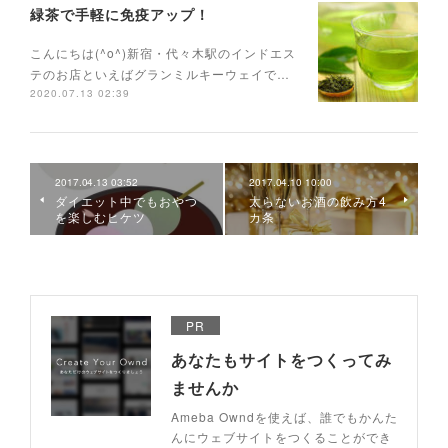
緑茶で手軽に免疫アップ！
こんにちは(^o^)新宿・代々木駅のインドエス
テのお店といえばグランミルキーウェイで…
2020.07.13 02:39
2017.04.13 03:52
2017.04.10 10:00
ダイエット中でもおやつ
太らないお酒の飲み方4
を楽しむヒケツ
カ条
PR
あなたもサイトをつくってみ
ませんか
Ameba Owndを使えば、誰でもかんた
んにウェブサイトをつくることができ