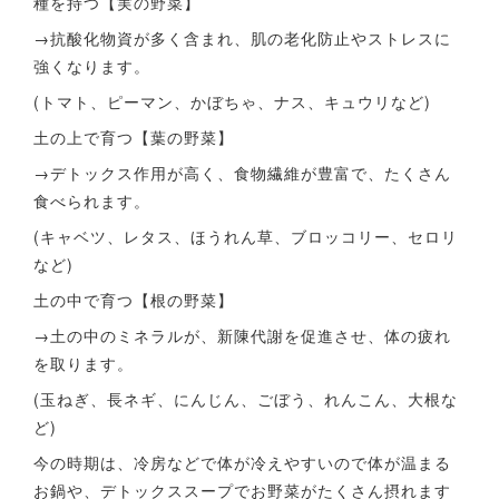
種を持つ【実の野菜】
→抗酸化物資が多く含まれ、肌の老化防止やストレスに
強くなります。
(トマト、ピーマン、かぼちゃ、ナス、キュウリなど)
土の上で育つ【葉の野菜】
→デトックス作用が高く、食物繊維が豊富で、たくさん
食べられます。
(キャベツ、レタス、ほうれん草、ブロッコリー、セロリ
など)
土の中で育つ【根の野菜】
→土の中のミネラルが、新陳代謝を促進させ、体の疲れ
を取ります。
(玉ねぎ、長ネギ、にんじん、ごぼう、れんこん、大根な
ど)
今の時期は、冷房などで体が冷えやすいので体が温まる
お鍋や、デトックススープでお野菜がたくさん摂れます