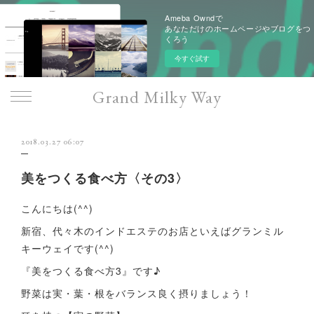
Ameba Owndで
あなただけのホームページやブログをつ
くろう
今すぐ試す
Grand Milky Way
2018.03.27 06:07
美をつくる食べ方〈その3〉
こんにちは(^^)
新宿、代々木のインドエステのお店といえばグランミル
キーウェイです(^^)
『美をつくる食べ方3』です♪
野菜は実・葉・根をバランス良く摂りましょう！