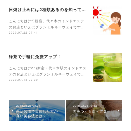
日焼け止めには2種類あるのを知っていますか？
こんにちは(^^)新宿、代々木のインドエステ
のお店といえばグランミルキーウェイです…
2020.07.22 07:41
緑茶で手軽に免疫アップ！
こんにちは(^o^)新宿・代々木駅のインドエス
テのお店といえばグランミルキーウェイで…
2020.07.13 02:39
2018.03.28 03:27
2018.03.25 10:52
生活習慣で実践した方が
美をつくる食べ方２
良い美容法とは？