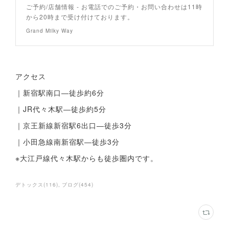
ご予約/店舗情報 - お電話でのご予約・お問い合わせは11時
から20時まで受け付けております。
Grand Milky Way
アクセス
｜新宿駅南口―徒歩約6分
｜JR代々木駅―徒歩約5分
｜京王新線新宿駅6出口―徒歩3分
｜小田急線南新宿駅―徒歩3分
※大江戸線代々木駅からも徒歩圏内です。
デトックス
(
116
)
ブログ
(
454
)