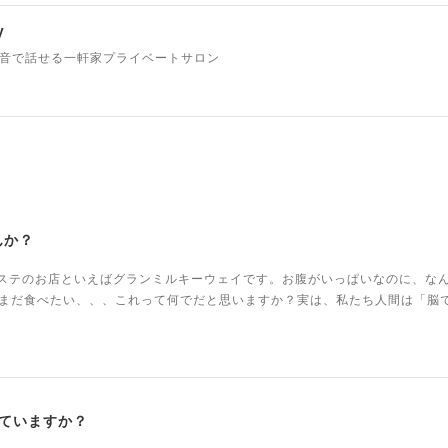
y
TE 本音で話せる一軒家プライベートサロン
んか？
ドエステのお店といえばグランミルキーウェイです。お腹がいっぱいなのに、な
まだ食べたい、、、これって何でだと思いますか？実は、私たち人間は「脳
ていますか？