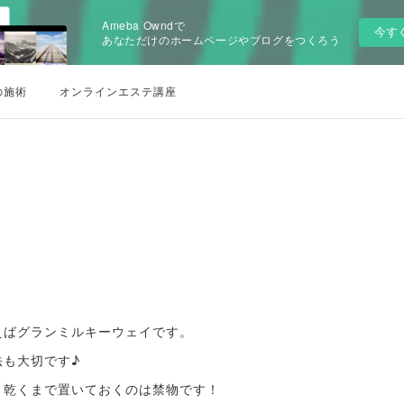
Ameba Owndで
今す
あなただけのホームページやブログをつくろう
の施術
オンラインエステ講座
えばグランミルキーウェイです。
法も大切です♪
、乾くまで置いておくのは禁物です！