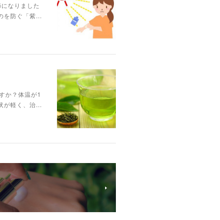
節になりました
のを防ぐ「紫…
すか？体温が1
状が軽く、治…