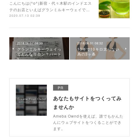
こんにちは(^o^)新宿・代々木駅のインドエス
テのお店といえばグランミルキーウェイで…
2020.07.13 02:39
2018.06.07 09:30
2018.06.01 08:32
グランミルキーウェイっ
10年で10キロ太らない
てどんなサロン？パート
為の3ヶ条
1
PR
あなたもサイトをつくってみ
ませんか
Ameba Owndを使えば、誰でもかんた
んにウェブサイトをつくることができ
ます。