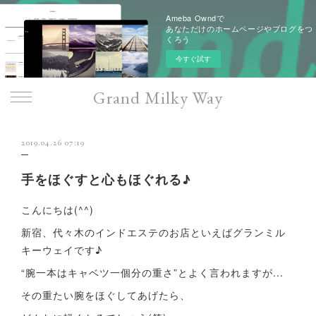
Ameba Owndで
あなただけのホームページやブログをつ
くろう
今すぐ試す
Grand Milky Way
2019.04.26 07:19
手をほぐすと心もほぐれる♪
こんにちは(^^)
新宿、代々木のインドエステのお店といえばグランミル
キーウェイです♪
“腕一本はキャベツ一個分の重さ”とよく言われますが...
その重たい腕をほぐしてあげたら、