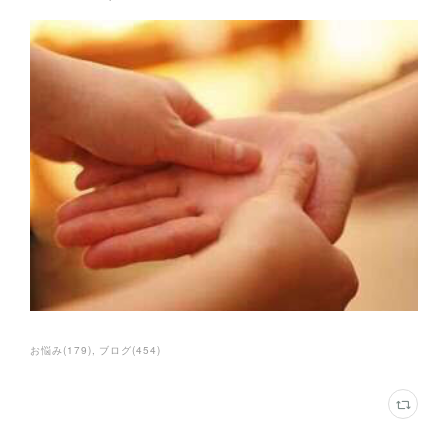
お悩み
(
179
)
ブログ
(
454
)