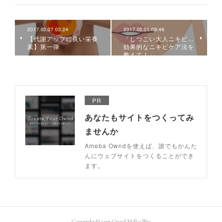
2017.03.07 03:24
2017.03.01 09:46
【代謝アップに良い栄養
「しつこい大人ニキビ…
素】第一弾
効果的なニキビケア法を
教えて！」
PR
あなたもサイトをつくってみ
ませんか
Ameba Owndを使えば、誰でもかんた
んにウェブサイトをつくることができ
ます。
Copyright © 2017 Grand Milky Way