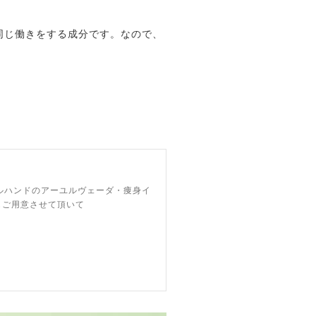
同じ働きをする成分です。なので、
ルハンドのアーユルヴェーダ・痩身イ
もご用意させて頂いて