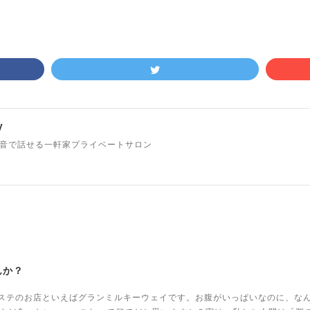
y
TE 本音で話せる一軒家プライベートサロン
んか？
ドエステのお店といえばグランミルキーウェイです。お腹がいっぱいなのに、な