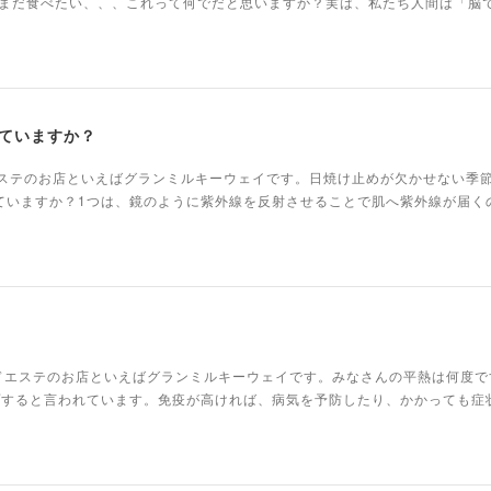
まだ食べたい、、、これって何でだと思いますか？実は、私たち人間は「脳
ていますか？
ドエステのお店といえばグランミルキーウェイです。日焼け止めが欠かせない季
ていますか？1つは、鏡のように紫外線を反射させることで肌へ紫外線が届く
ンドエステのお店といえばグランミルキーウェイです。みなさんの平熱は何度で
プすると言われています。免疫が高ければ、病気を予防したり、かかっても症