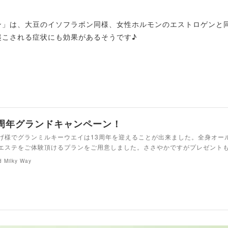
ン」は、大豆のイソフラボン同様、女性ホルモンのエストロゲンと
起こされる症状にも効果があるそうです♪
3周年グランドキャンペーン！
げ様でグランミルキーウエイは13周年を迎えることが出来ました。全身オー
エステをご体験頂けるプランをご用意しました。ささやかですがプレゼント
d Milky Way