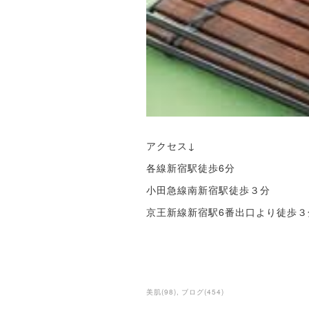
アクセス↓
各線新宿駅徒歩6分
小田急線南新宿駅徒歩３分
京王新線新宿駅6番出口より徒歩３
美肌
(
98
)
ブログ
(
454
)