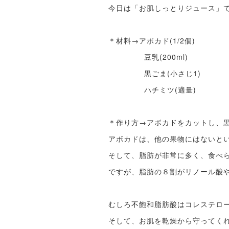
今日は「お肌しっとりジュース」
＊材料→アボカド(1/2個)
豆乳(200ml)
黒ごま(小さじ1)
ハチミツ(適量)
＊作り方→アボカドをカットし、
アボカドは、他の果物にはないと
そして、脂肪が非常に多く、食べら
ですが、脂肪の８割がリノール酸
むしろ不飽和脂肪酸はコレステロ
そして、お肌を乾燥から守ってく