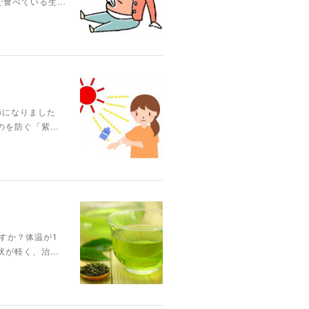
で食べている生…
節になりました
のを防ぐ「紫…
すか？体温が1
状が軽く、治…