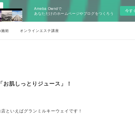
Ameba Owndで
今す
あなただけのホームページやブログをつくろう
の施術
オンラインエステ講座
 「お肌しっとりジュース」！
お店といえばグランミルキーウェイです！